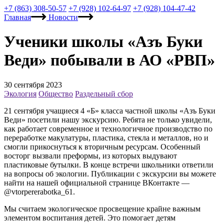
+7 (863) 308-50-57
+7 (928) 102-64-97
+7 (928) 104-47-42
Главная
Новости
Ученики школы «Азъ Буки
Веди» побывали в АО «РВП»
30 сентября 2023
Экология
Общество
Раздельный сбор
21 сентября учащиеся 4 «Б» класса частной школы «Азъ Буки
Веди» посетили нашу экскурсию. Ребята не только увидели,
как работает современное и технологичное производство по
переработке макулатуры, пластика, стекла и металлов, но и
смогли прикоснуться к вторичным ресурсам. Особенный
восторг вызвали преформы, из которых выдувают
пластиковые бутылки. В конце встречи школьники ответили
на вопросы об экологии. Публикации с экскурсии вы можете
найти на нашей официальной странице ВКонтакте —
@vtorpererabotka_61.
Мы считаем экологическое просвещение крайне важным
элементом воспитания детей. Это помогает детям