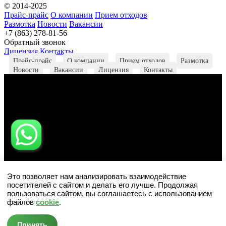
© 2014-2025
Прайс-прайс
О компании
Прием отходов
Размотка
Новости
Вакансии
+7 (863) 278-81-56
Обратный звонок
Лицензия
Контакты
Прайс-прайс
О компании
Прием отходов
Размотка
Новости
Вакансии
Лицензия
Контакты
Это позволяет нам анализировать взаимодействие
посетителей с сайтом и делать его лучше. Продолжая
пользоваться сайтом, вы соглашаетесь с использованием
файлов
cookie
.
Обратный звонок
Принять