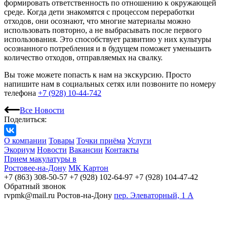
формировать ответственность по отношению к окружающей
среде. Когда дети знакомятся с процессом переработки
отходов, они осознают, что многие материалы можно
использовать повторно, а не выбрасывать после первого
использования. Это способствует развитию у них культуры
осознанного потребления и в будущем поможет уменьшить
количество отходов, отправляемых на свалку.
Вы тоже можете попасть к нам на экскурсию. Просто
напишите нам в социальных сетях или позвоните по номеру
телефона
+7 (928) 10-44-742
Все Новости
Поделиться:
О компании
Товары
Точки приёма
Услуги
Экориум
Новости
Вакансии
Контакты
Прием макулатуры в
Ростовее-на-Дону
МК Картон
+7 (863) 308-50-57
+7 (928) 102-64-97
+7 (928) 104-47-42
Обратный звонок
rvpmk@mail.ru
Ростов-на-Дону
пер. Элеваторный, 1 А