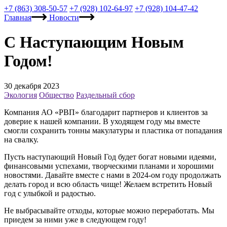
+7 (863) 308-50-57
+7 (928) 102-64-97
+7 (928) 104-47-42
Главная
Новости
С Наступающим Новым
Годом!
30 декабря 2023
Экология
Общество
Раздельный сбор
Компания АО «РВП» благодарит партнеров и клиентов за
доверие к нашей компании. В уходящем году мы вместе
смогли сохранить тонны макулатуры и пластика от попадания
на свалку.
Пусть наступающий Новый Год будет богат новыми идеями,
финансовыми успехами, творческими планами и хорошими
новостями. Давайте вместе с нами в 2024-ом году продолжать
делать город и всю область чище! Желаем встретить Новый
год с улыбкой и радостью.
Не выбрасывайте отходы, которые можно переработать. Мы
приедем за ними уже в следующем году!