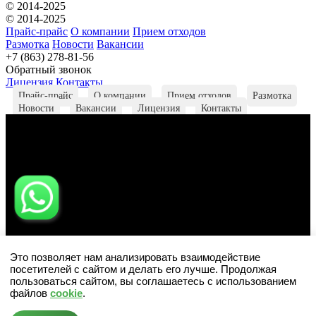
© 2014-2025
© 2014-2025
Прайс-прайс
О компании
Прием отходов
Размотка
Новости
Вакансии
+7 (863) 278-81-56
Обратный звонок
Лицензия
Контакты
Прайс-прайс
О компании
Прием отходов
Размотка
Новости
Вакансии
Лицензия
Контакты
Это позволяет нам анализировать взаимодействие
посетителей с сайтом и делать его лучше. Продолжая
пользоваться сайтом, вы соглашаетесь с использованием
файлов
cookie
.
Обратный звонок