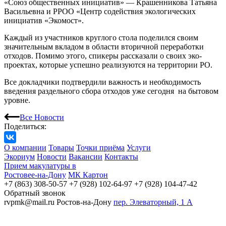
«Союз общественных инициатив» — Крашенникова Татьяна
Васильевна и РРОО «Центр содействия экологических
инициатив «Экомост».
Каждый из участников круглого стола поделился своим
значительным вкладом в области вторичной переработки
отходов. Помимо этого, спикеры рассказали о своих эко-
проектах, которые успешно реализуются на территории РО.
Все докладчики подтвердили важность и необходимость
введения раздельного сбора отходов уже сегодня
на бытовом
уровне.
Все Новости
Поделиться:
О компании
Товары
Точки приёма
Услуги
Экориум
Новости
Вакансии
Контакты
Прием макулатуры в
Ростовее-на-Дону
МК Картон
+7 (863) 308-50-57
+7 (928) 102-64-97
+7 (928) 104-47-42
Обратный звонок
rvpmk@mail.ru
Ростов-на-Дону
пер. Элеваторный, 1 А